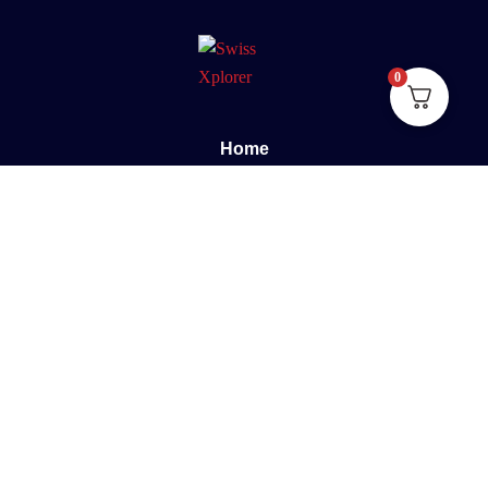
0
Home
Sobre nós
E-book
Blog
Contato
Documentário
Suporte
Perguntas frequentes
Termos e Condições