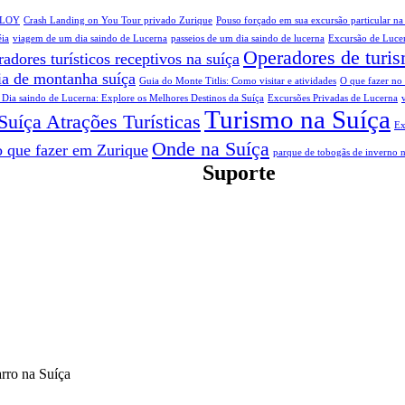
 CLOY
Crash Landing on You Tour privado Zurique
Pouso forçado em sua excursão particular na
éia
viagem de um dia saindo de Lucerna
passeios de um dia saindo de lucerna
Excursão de Luce
Operadores de turis
radores turísticos receptivos na suíça
ia de montanha suíça
Guia do Monte Titlis: Como visitar e atividades
O que fazer no 
 Dia saindo de Lucerna: Explore os Melhores Destinos da Suíça
Excursões Privadas de Lucerna
Turismo na Suíça
Suíça Atrações Turísticas
Ex
Onde na Suíça
o que fazer em Zurique
parque de tobogãs de inverno n
Suporte
Perguntas frequentes
Termos e Condições
Desenvolvido por Desenvolvido p