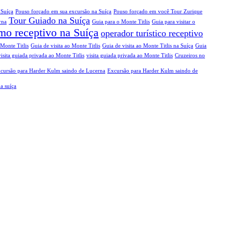
 Suíça
Pouso forçado em sua excursão na Suíça
Pouso forçado em você Tour Zurique
Tour Guiado na Suíça
rna
Guia para o Monte Titlis
Guia para visitar o
mo receptivo na Suíça
operador turístico receptivo
Monte Titlis
Guia de visita ao Monte Titlis
Guia de visita ao Monte Titlis na Suíça
Guia
visita guiada privada ao Monte Titlis
visita guiada privada ao Monte Titlis
Cruzeiros no
cursão para Harder Kulm saindo de Lucerna
Excursão para Harder Kulm saindo de
a suíça
Contatos:
info@swissxplorer.com
+41795610111
or
Zafarie