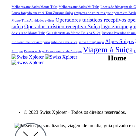
Melhores atividades Monte Titlis
Melhores atividades Mt Titlis
Locais de filmagem do
Pouso forçado em você Tour Zurique Suíça
empresas de cruzeiros que operam em Basil
Operadores turísticos receptivos
ope
Monte Titlis Atividades e dicas
suíço
Operador turístico receptivo Suíça
lago zurique
gu
de visita ao Monte Titlis
Guia de visita ao Monte Titlis na Suíça
Passeios Privados de um
Alpes Suiços
Rio Reno melhor aeroporto
tubo de neve suíça
snow tubing suíça
Viagem à Suíça
Zurique
Passeio ao lago Briezn saindo de Zurique
Home
Sobre nós
E-book
Blog
Contato
Documentário
© 2023 Swiss Xplorer - Todos os direitos reservados.