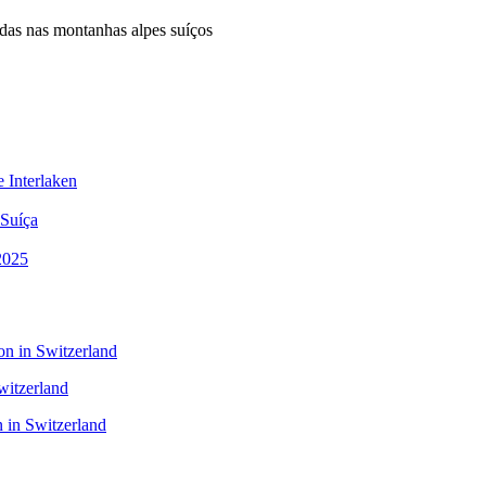
adas nas montanhas alpes suíços
 Interlaken
 Suíça
 2025
n in Switzerland
witzerland
 in Switzerland