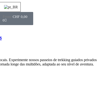
CHF
0,00
0
s
ocais. Experimente nossos passeios de trekking guiados privados
 jornada longe das multidões, adaptada ao seu nível de aventura.