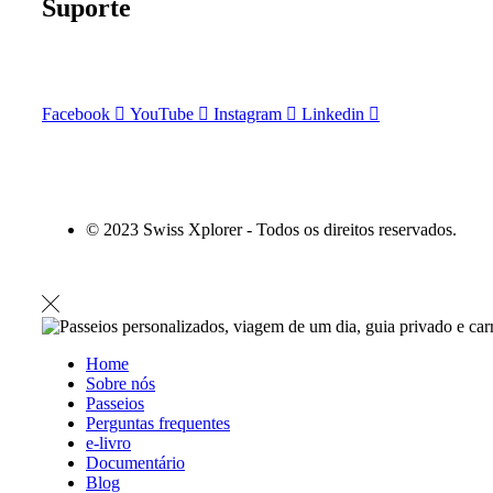
Suporte
Perguntas frequentes
Termos e Condições
Facebook
YouTube
Instagram
Linkedin
© 2023 Swiss Xplorer - Todos os direitos reservados.
Desenvolvido por Desenvolvido por
Zafarie
Home
Sobre nós
Passeios
Perguntas frequentes
e-livro
Documentário
Blog