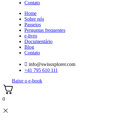
Contato
Home
Sobre nós
Passeios
Perguntas frequentes
e-livro
Documentário
Blog
Contato
info@swissxplorer.com
+41 795 610 111
Baixe o e-book
0