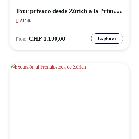
T
our privado desde Zúrich a la Primera Montaña de Grindelwald
Alfalfa
CHF
1.100,00
Explorar