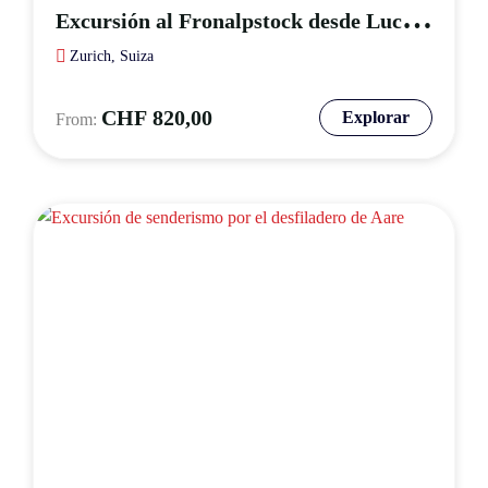
E
xcursión al Fronalpstock desde Lucerna
Zurich, Suiza
CHF
820,00
Explorar