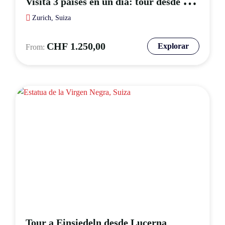
V
isita 3 países en un día: tour desde Zúrich
Zurich, Suiza
CHF
1.250,00
Explorar
Tour a Einsiedeln desde Lucerna