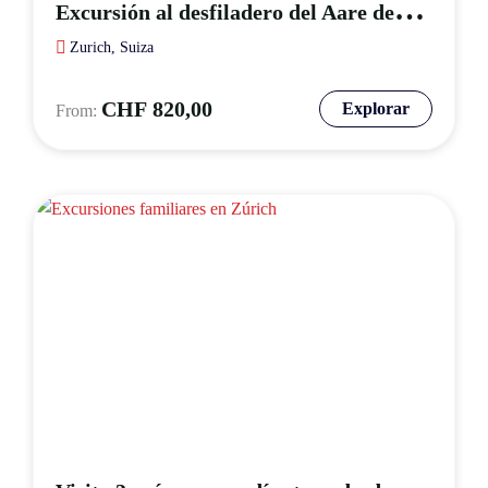
E
xcursión al desfiladero del Aare desde Lucerna
Zurich, Suiza
CHF
820,00
Explorar